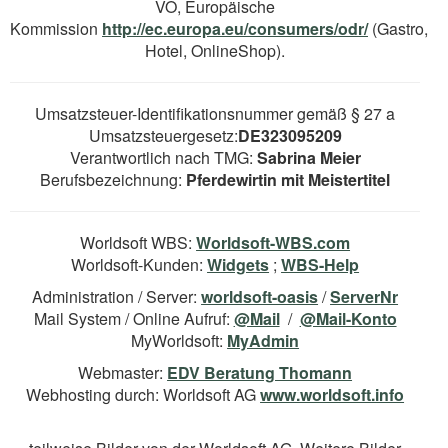
VO, Europäische
Kommission
http://ec.europa.eu/consumers/odr/
(Gastro,
Hotel, OnlineShop).
Umsatzsteuer-Identifikationsnummer gemäß § 27 a
Umsatzsteuergesetz:
DE323095209
Verantwortlich nach TMG:
Sabrina Meier
Berufsbezeichnung:
Pferdewirtin mit Meistertitel
Worldsoft WBS:
Worldsoft-WBS.com
Worldsoft-Kunden:
Widgets
;
WBS-Help
Administration / Server:
worldsoft-oasis
/
ServerNr
Mail System / Online Aufruf:
@Mail
/
@Mail-Konto
MyWorldsoft:
MyAdmin
Webmaster:
EDV Beratung Thomann
Webhosting durch: Worldsoft AG
www.worldsoft.info