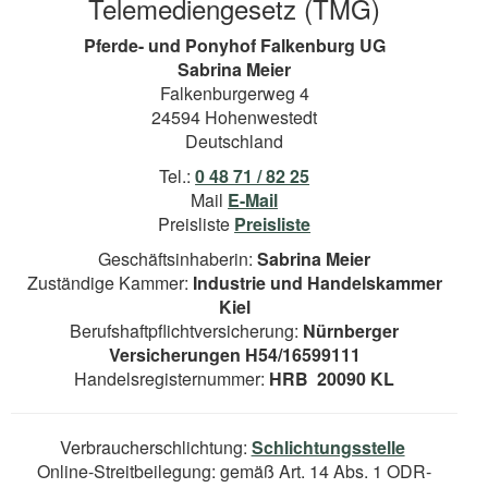
Telemediengesetz (TMG)
Pferde- und Ponyhof Falkenburg UG
Sabrina Meier
Falkenburgerweg 4
24594 Hohenwestedt
Deutschland
Tel.:
0 48 71 / 82 25
Mail
E-Mail
Preisliste
Preisliste
Geschäftsinhaberin:
Sabrina Meier
Zuständige Kammer:
Industrie und Handelskammer
Kiel
Berufshaftpflichtversicherung:
Nürnberger
Versicherungen H54/16599111
Handelsregisternummer:
HRB 20090 KL
Verbraucherschlichtung:
Schlichtungsstelle
Online-Streitbeilegung: gemäß Art. 14 Abs. 1 ODR-